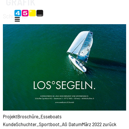
GRAFIK
Schuchter
ProjektBroschüre_Esseboats
KundeSchuchter_Sportboot_AG DatumMärz 2022 zurück